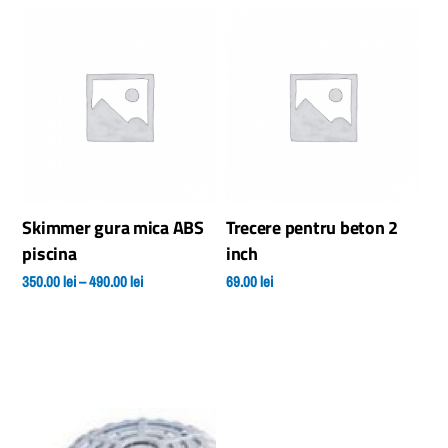
Skimmer gura mica ABS
Trecere pentru beton 2
piscina
inch
Interval
350.00
lei
–
490.00
lei
69.00
lei
de
Acest
prețuri:
produs
350.00 lei
are
până
mai
la
multe