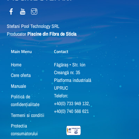
fi
alese
în
Stefani Pool Technology SRL
Producator
Piscine din Fibra de Sticla
pagina
produsului.
Main Menu
Contact
Home
Făgăraș • Str. Ion
Creangă nr. 35
Cere oferta
Platforma industrială
Manuale
UPRUC
Telefon:
Politică de
+40(0) 733 949 132,
confidențialitate
+40(0) 740 566 621
Termeni si conditii
Protectia
consumatorului