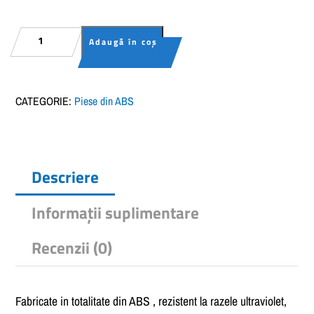
la
129.00 lei
Cantitate
Adaugă în coș
Duza
refulare
iscina
CATEGORIE:
Piese din ABS
ton
Descriere
Informații suplimentare
Recenzii (0)
Fabricate in totalitate din ABS , rezistent la razele ultraviolet,