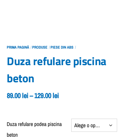
PRIMA PAGINĂ
PRODUSE
PIESE DIN ABS
Duza refulare piscina
beton
Interval
89.00
lei
–
129.00
lei
de
prețuri:
89.00 lei
Duza refulare podea piscina
până
beton