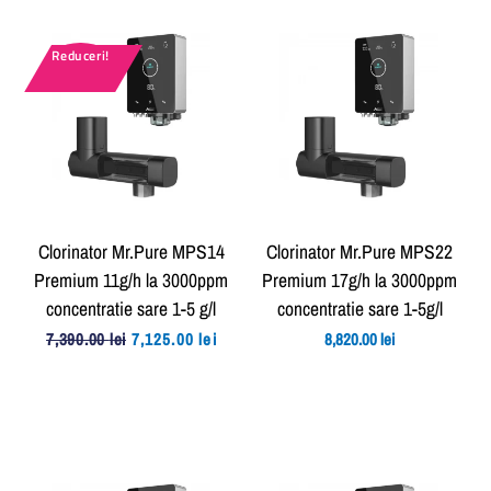
Reduceri!
Clorinator Mr.Pure MPS14
Clorinator Mr.Pure MPS22
Premium 11g/h la 3000ppm
Premium 17g/h la 3000ppm
concentratie sare 1-5 g/l
concentratie sare 1-5g/l
Prețul
Prețul
7,390.00
lei
7,125.00
lei
8,820.00
lei
inițial
curent
a
este:
fost:
7,125.00 lei.
7,390.00 lei.