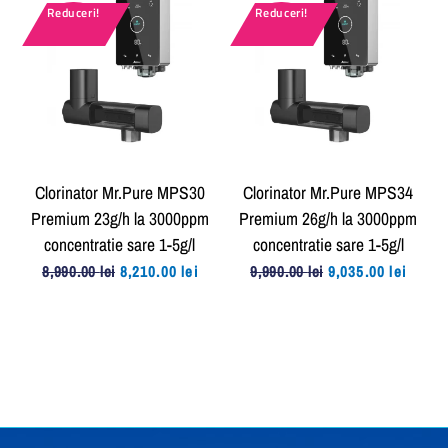
Reduceri!
Reduceri!
Clorinator Mr.Pure MPS30
Clorinator Mr.Pure MPS34
Premium 23g/h la 3000ppm
Premium 26g/h la 3000ppm
concentratie sare 1-5g/l
concentratie sare 1-5g/l
Prețul
Prețul
Prețul
Prețul
8,990.00
lei
8,210.00
lei
9,990.00
lei
9,035.00
lei
inițial
curent
inițial
curent
a
este:
a
este:
fost:
8,210.00 lei.
fost:
9,035.00
8,990.00 lei.
9,990.00 lei.