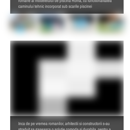
romane al modelelului de piscina Roma, cu functionalitatea
caminului tehnic incorporat sub scarile piscinei
Inca de pe vremea romanilor, arhitectii si constructorii s-au
straduit sa gaseasca o solutie comoda si durabila, pentru a