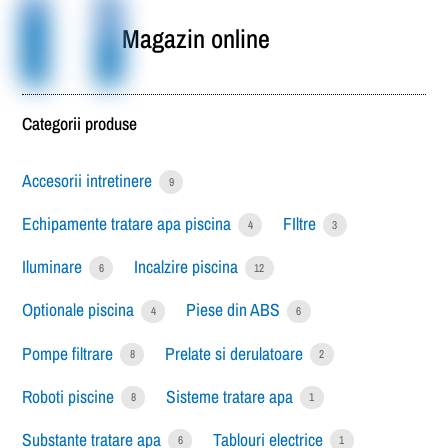
Magazin online
Categorii produse
Accesorii intretinere
9
Echipamente tratare apa piscina
FIltre
4
3
Iluminare
Incalzire piscina
6
12
Optionale piscina
Piese din ABS
4
6
Pompe filtrare
Prelate si derulatoare
8
2
Roboti piscine
Sisteme tratare apa
8
1
Substante tratare apa
Tablouri electrice
6
1