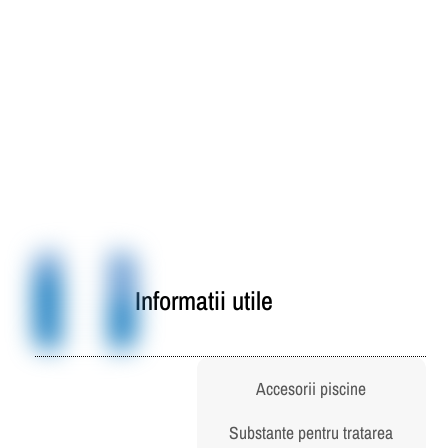
Pompa de caldura Inver-X20 -32CT –
32 kW – 65~105 mc – Fairland
Informatii utile
Accesorii piscine
Substante pentru tratarea