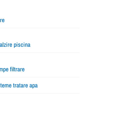
tre
alzire piscina
pe filtrare
teme tratare apa