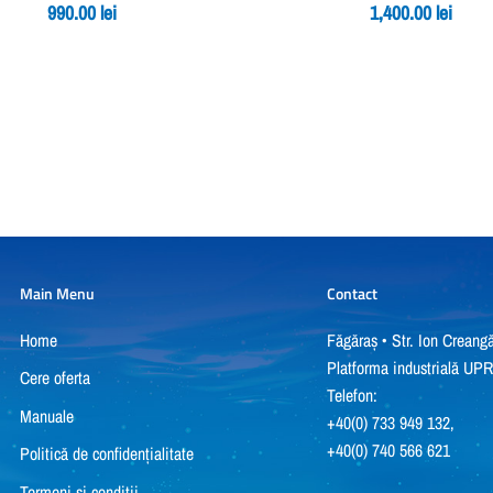
990.00
lei
1,400.00
lei
Main Menu
Contact
Home
Făgăraș • Str. Ion Creangă
Platforma industrială UP
Cere oferta
Telefon:
Manuale
+40(0) 733 949 132,
+40(0) 740 566 621
Politică de confidențialitate
Termeni si conditii