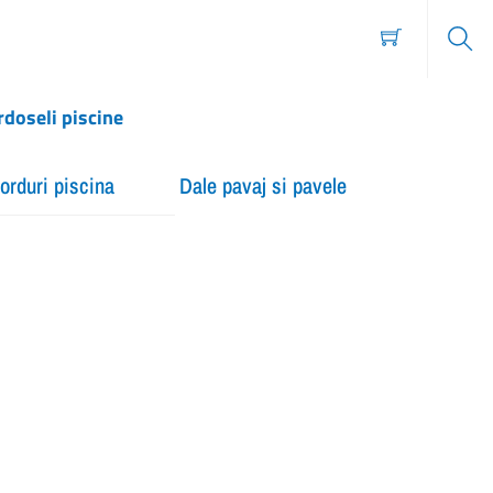
Sear
rdoseli piscine
orduri piscina
Dale pavaj si pavele