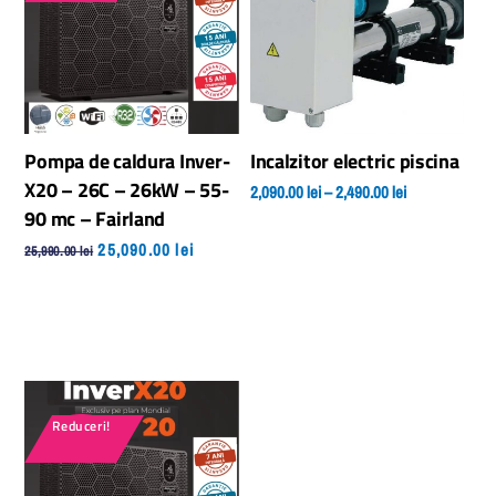
Pompa de caldura Inver-
Incalzitor electric piscina
X20 – 26C – 26kW – 55-
Interval
2,090.00
lei
–
2,490.00
lei
90 mc – Fairland
de
Aces
Prețul
Prețul
25,090.00
lei
25,990.00
lei
prețuri:
prod
inițial
curent
2,090.00 lei
are
a
este:
până
mai
fost:
25,090.00 lei.
la
mult
25,990.00 lei.
2,490.00 lei
varia
Opți
Reduceri!
pot
fi