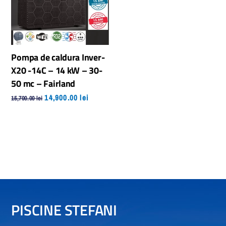
ales
în
pagi
prod
Pompa de caldura Inver-
X20 -14C – 14 kW – 30-
50 mc – Fairland
Prețul
Prețul
14,900.00
lei
15,700.00
lei
inițial
curent
a
este:
fost:
14,900.00 lei.
15,700.00 lei.
PISCINE STEFANI