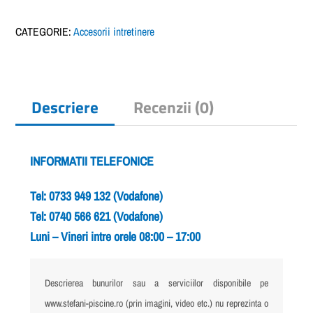
frunze
uprafata
CATEGORIE:
Accesorii intretinere
ei
Descriere
Recenzii (0)
INFORMATII TELEFONICE
Tel: 0733 949 132 (Vodafone)
Tel: 0740 566 621 (Vodafone)
Luni – Vineri intre orele 08:00 – 17:00
Descrierea bunurilor sau a serviciilor disponibile pe
www.stefani-piscine.ro (prin imagini, video etc.) nu reprezinta o