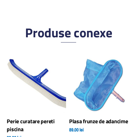
Perie curatare pereti
Plasa frunze de adancime
piscina
89.00
lei