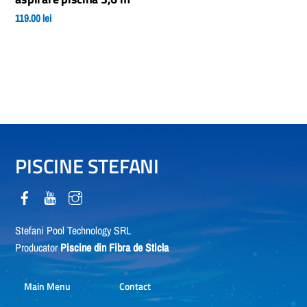
alese
119.00
lei
în
pagina
produsului.
PISCINE STEFANI
Stefani Pool Technology SRL
Producator
Piscine din Fibra de Sticla
Main Menu
Contact