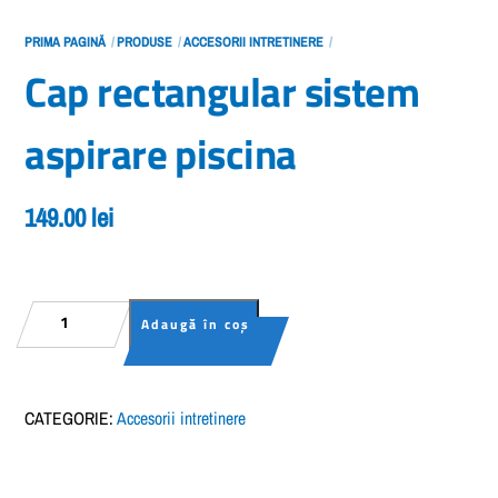
PRIMA PAGINĂ
PRODUSE
ACCESORII INTRETINERE
Cap rectangular sistem
aspirare piscina
149.00
lei
Cantitate
Adaugă în coș
Cap
rectangular
istem
CATEGORIE:
Accesorii intretinere
pirare
ina