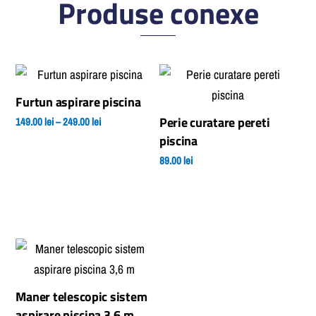
Furtun aspirare piscina
Perie curatare pereti
Interval
149.00
lei
–
249.00
lei
piscina
de
Acest
89.00
lei
prețuri:
produs
149.00 lei
are
până
mai
la
multe
249.00 lei
variații.
Opțiunile
pot
Maner telescopic sistem
fi
aspirare piscina 3,6 m