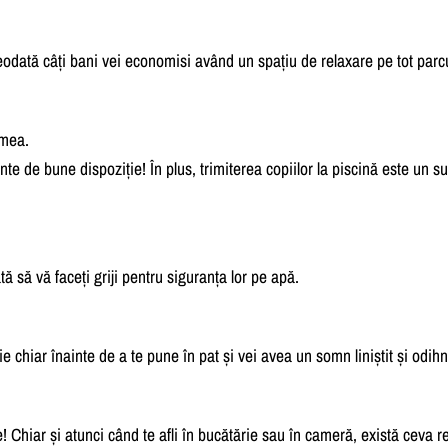
reodată câți bani vei economisi având un spațiu de relaxare pe tot parcu
umea.
te de bune dispoziție! În plus, trimiterea copiilor la piscină este un su
tă să vă faceți griji pentru siguranța lor pe apă.
 chiar înainte de a te pune în pat și vei avea un somn liniștit și odihn
! Chiar și atunci când te afli în bucătărie sau în cameră, există ceva r