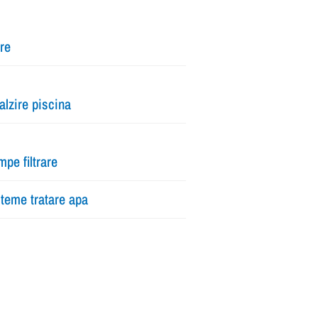
tre
alzire piscina
pe filtrare
teme tratare apa