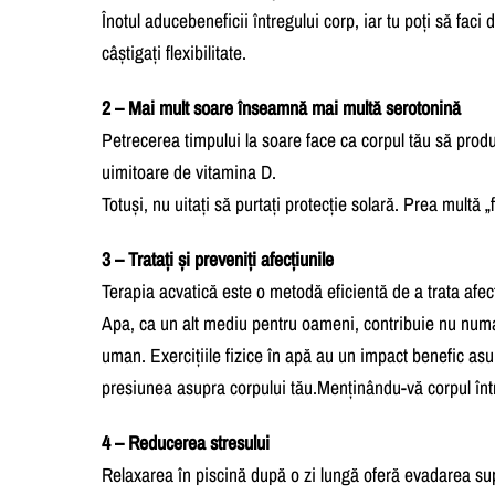
Înotul aducebeneficii întregului corp, iar tu poți să faci
câștigați flexibilitate.
2 – Mai mult soare înseamnă mai multă serotonină
Petrecerea timpului la soare face ca corpul tău să prod
uimitoare de vitamina D.
Totuși, nu uitați să purtați protecție solară. Prea multă „
3 – Tratați și preveniți afecțiunile
Terapia acvatică este o metodă eficientă de a trata afecț
Apa, ca un alt mediu pentru oameni, contribuie nu numai
uman. Exercițiile fizice în apă au un impact benefic asup
presiunea asupra corpului tău.Menținându-vă corpul înt
4 – Reducerea stresului
Relaxarea în piscină după o zi lungă oferă evadarea supr