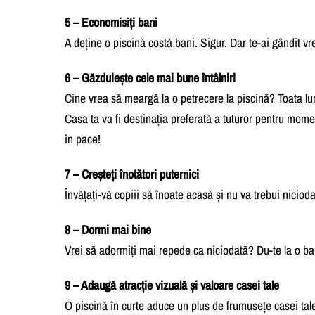
5 – Economisiți bani
A deține o piscină costă bani. Sigur. Dar te-ai gândit v
6 – Găzduiește cele mai bune întâlniri
Cine vrea să meargă la o petrecere la piscină? Toata l
Casa ta va fi destinația preferată a tuturor pentru momen
în pace!
7 – Creșteți înotători puternici
Învățați-vă copiii să înoate acasă și nu va trebui nicioda
8 – Dormi mai bine
Vrei să adormiți mai repede ca niciodată? Du-te la o baie
9 – Adaugă atracție vizuală și valoare casei tale
O piscină în curte aduce un plus de frumusețe casei tale