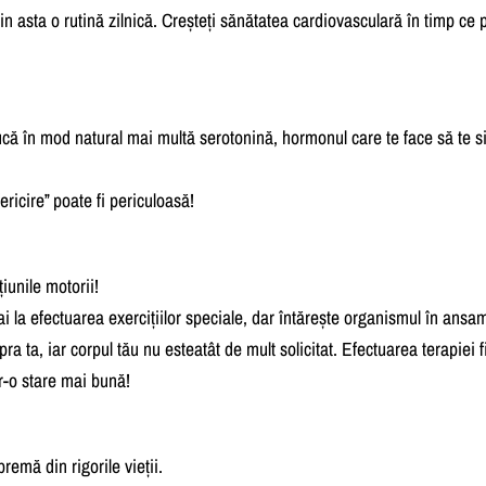
 din asta o rutină zilnică. Creșteți sănătatea cardiovasculară în timp ce
ucă în mod natural mai multă serotonină, hormonul care te face să te s
fericire” poate fi periculoasă!
iunile motorii!
 la efectuarea exercițiilor speciale, dar întărește organismul în ans
ra ta, iar corpul tău nu esteatât de mult solicitat. Efectuarea terapiei
r-o stare mai bună!
emă din rigorile vieții.