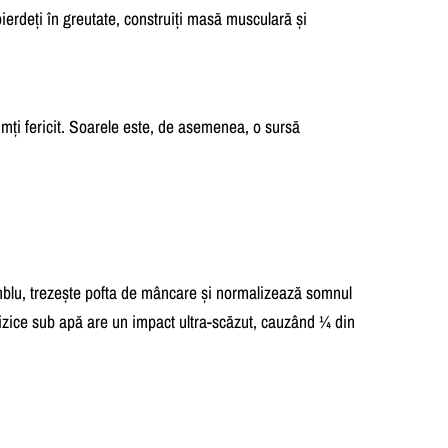
 pierdeți în greutate, construiți masă musculară și
imți fericit. Soarele este, de asemenea, o sursă
amblu, trezește pofta de mâncare și normalizează somnul
 fizice sub apă are un impact ultra-scăzut, cauzând ¼ din