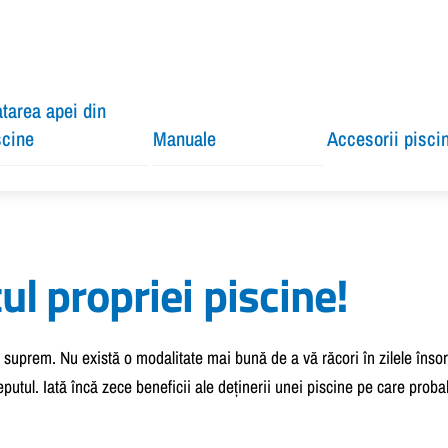
atarea apei din
scine
Manuale
Accesorii pisci
ul propriei piscine!
l suprem. Nu există o modalitate mai bună de a vă răcori în zilele însor
utul. Iată încă zece beneficii ale deținerii unei piscine pe care probabi