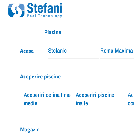
Skip
Menu
to
content
Piscine
Stefanie
Roma Maxima
Acasa
Acoperire piscine
Acoperiri de inaltime
Acoperiri piscine
Ac
medie
inalte
co
Magazin