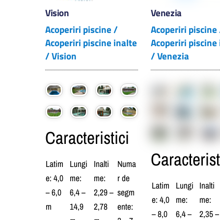
Vision
Venezia
Acoperiri piscine /
Acoperiri piscine 
Acoperiri piscine inalte
Acoperiri piscine 
/ Vision
/ Venezia
Caracteristici
Caracterist
Latim
Lungi
Inalti
Numa
e: 4,0
me:
me:
r de
Latim
Lungi
Inalti
– 6,0
6,4 –
2,29 –
segm
e: 4,0
me:
me:
m
14,9
2,78
ente:
– 8,0
6,4 –
2,35 –