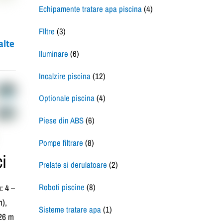
Echipamente tratare apa piscina
(4)
FIltre
(3)
alte
Iluminare
(6)
Incalzire piscina
(12)
Optionale piscina
(4)
Piese din ABS
(6)
Pompe filtrare
(8)
ci
Prelate si derulatoare
(2)
Roboti piscine
(8)
: 4 –
n),
Sisteme tratare apa
(1)
26 m