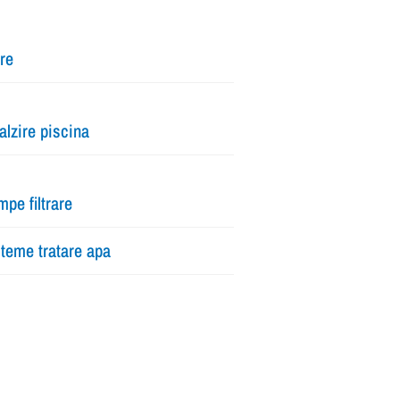
tre
alzire piscina
pe filtrare
teme tratare apa