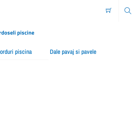
Sear
rdoseli piscine
orduri piscina
Dale pavaj si pavele