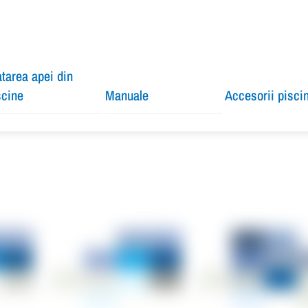
atarea apei din
scine
Manuale
Accesorii pisci