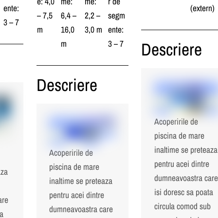
e: 4,0
me:
me:
r de
ente:
(extern)
– 7,5
6,4 –
2,2 –
segm
3 – 7
m
16,0
3,0 m
ente:
m
3 – 7
Descriere
Descriere
Acoperirile de
piscina de mare
inaltime se preteaza
Acoperirile de
pentru acei dintre
piscina de mare
aza
dumneavoastra care
inaltime se preteaza
isi doresc sa poata
pentru acei dintre
are
circula comod sub
dumneavoastra care
ta