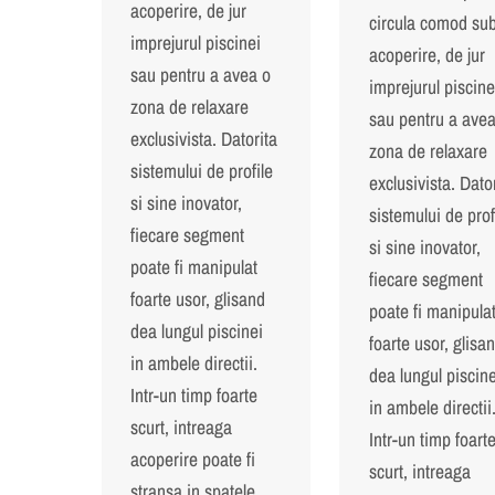
acoperire, de jur
circula comod su
imprejurul piscinei
acoperire, de jur
sau pentru a avea o
imprejurul piscine
zona de relaxare
sau pentru a avea
exclusivista. Datorita
zona de relaxare
sistemului de profile
exclusivista. Dato
si sine inovator,
sistemului de prof
fiecare segment
si sine inovator,
poate fi manipulat
fiecare segment
foarte usor, glisand
poate fi manipula
dea lungul piscinei
foarte usor, glisa
in ambele directii.
dea lungul piscine
Intr-un timp foarte
in ambele directii
scurt, intreaga
Intr-un timp foart
acoperire poate fi
scurt, intreaga
stransa in spatele