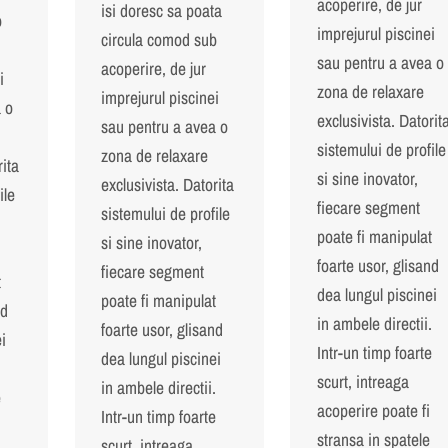
acoperire, de jur
isi doresc sa poata
b
imprejurul piscinei
circula comod sub
sau pentru a avea o
acoperire, de jur
i
zona de relaxare
imprejurul piscinei
 o
exclusivista. Datorit
sau pentru a avea o
sistemului de profile
zona de relaxare
rita
si sine inovator,
exclusivista. Datorita
ile
fiecare segment
sistemului de profile
poate fi manipulat
si sine inovator,
foarte usor, glisand
fiecare segment
t
dea lungul piscinei
poate fi manipulat
nd
in ambele directii.
foarte usor, glisand
i
Intr-un timp foarte
dea lungul piscinei
.
scurt, intreaga
in ambele directii.
e
acoperire poate fi
Intr-un timp foarte
stransa in spatele
scurt, intreaga