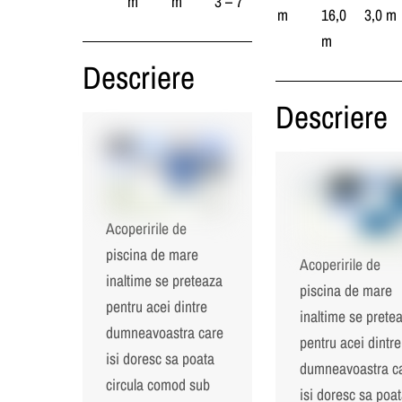
m
m
3 – 7
m
16,0
3,0 m
m
Descriere
Descriere
Acoperirile de
piscina de mare
Acoperirile de
inaltime se preteaza
piscina de mare
pentru acei dintre
inaltime se prete
dumneavoastra care
pentru acei dintre
isi doresc sa poata
dumneavoastra c
circula comod sub
isi doresc sa poa