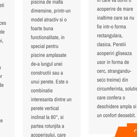
piscina de inalta
eti
acoperire de mare
dimensine, printr-un
inaltime care sa nu
model atractiv si o
ces
fie intr-o forma
foarte buna
ele
rectangulara,
functionalitate, in
i,
clasica. Peretii
special pentru
acoperiri gliseaza
piscine amplasate
usor in forma de
de-a lungul unei
a
cerc, strangandu-
constructii sau a
or
se(o treime) din
unui perete. Este o
de
circumferinta, soluti
combinatie
care confera o
interesanta dintre un
deschidere ampla si
perete vertical
un confort deosebit.
inclinat la 80°, si
te
partea rotunjita a
acoperisului, care