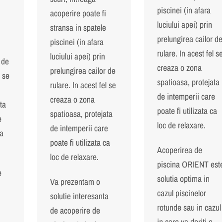
piscinei (in afara
acoperire poate fi
luciului apei) prin
stransa in spatele
prelungirea cailor d
piscinei (in afara
rulare. In acest fel s
luciului apei) prin
 de
creaza o zona
prelungirea cailor de
l se
spatioasa, protejata
rulare. In acest fel se
de intemperii care
creaza o zona
ta
poate fi utilizata ca
spatioasa, protejata
e
loc de relaxare.
de intemperii care
ca
poate fi utilizata ca
Acoperirea de
loc de relaxare.
piscina ORIENT est
e
solutia optima in
Va prezentam o
cazul piscinelor
solutie interesanta
rotunde sau in cazul
de acoperire de
in care va doriti o