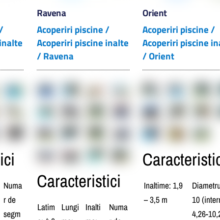
Ravena
Orient
/
Acoperiri piscine /
Acoperiri piscine /
inalte
Acoperiri piscine inalte
Acoperiri piscine in
/ Ravena
/ Orient
ici
Caracteristi
Caracteristici
Numa
Inaltime: 1,9
Diametru
r de
– 3,5 m
10 (inter
Latim
Lungi
Inalti
Numa
segm
4,26-10,