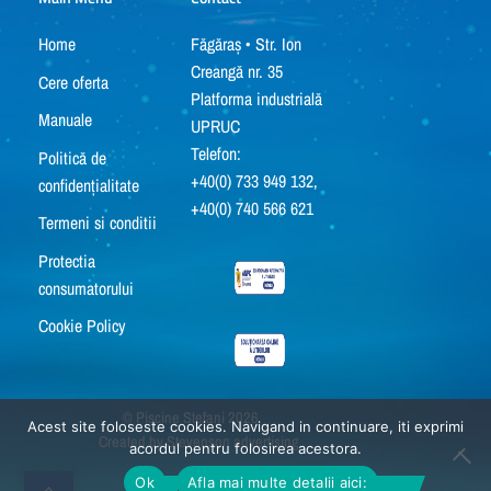
Home
Făgăraș • Str. Ion
Creangă nr. 35
Cere oferta
Platforma industrială
Manuale
UPRUC
Telefon:
Politică de
+40(0) 733 949 132,
confidențialitate
+40(0) 740 566 621
Termeni si conditii
Protectia
consumatorului
Cookie Policy
©
Piscine Stefani
2026
Acest site foloseste cookies. Navigand in continuare, iti exprimi
Created by
Stevenson advertising
acordul pentru folosirea acestora.
Ok
Afla mai multe detalii aici: