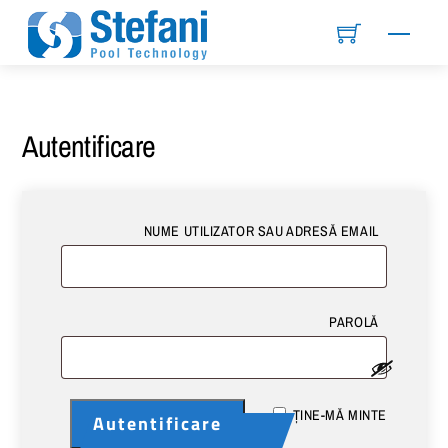
Skip
Menu
to
content
Autentificare
OBLIGATO
NUME UTILIZATOR SAU ADRESĂ EMAIL
OBLIGATO
PAROLĂ
ȚINE-MĂ MINTE
Autentificare