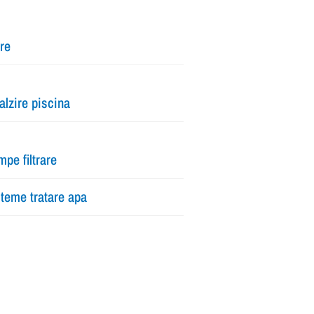
tre
alzire piscina
pe filtrare
teme tratare apa