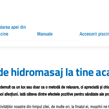
atarea apei din
scine
Manuale
Accesorii pisci
de hidromasaj la tine ac
 demult ca un lux sau doar ca o metodă de relaxare, ci apreciată și c
 afecțiuni. Iată câteva dintre efectele pozitive pentru sănătate ale pra
vităților noastre din timpul zilei, de multe ori, la finalul ei, mușchii 