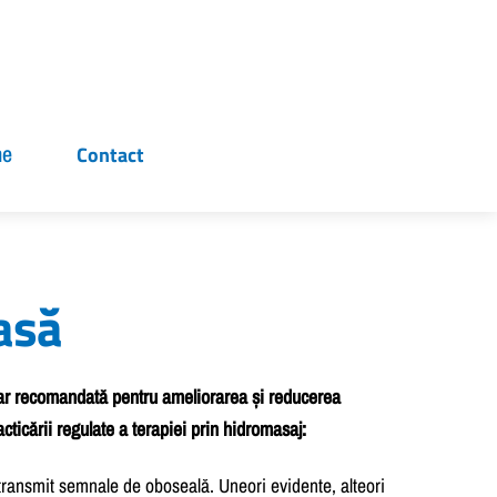
ne
Contact
asă
hiar recomandată pentru ameliorarea și reducerea
cticării regulate a terapiei prin hidromasaj:
ne transmit semnale de oboseală. Uneori evidente, alteori