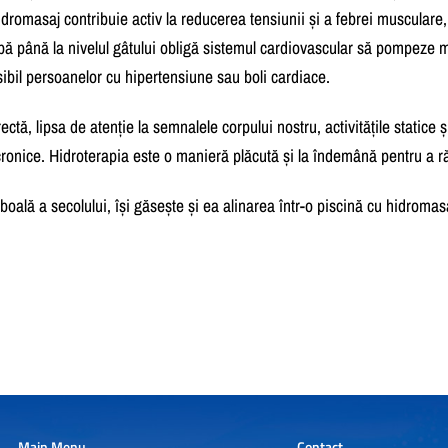
hidromasaj contribuie activ la reducerea tensiunii și a febrei musculare,
pă până la nivelul gâtului obligă sistemul cardiovascular să pompeze
bil persoanelor cu hipertensiune sau boli cardiace.
ctă, lipsa de atenție la semnalele corpului nostru, activitățile statice
cronice. Hidroterapia este o manieră plăcută și la îndemână pentru a răs
 boală a secolului, își găsește și ea alinarea într-o piscină cu hidrom
Main Menu
Contact