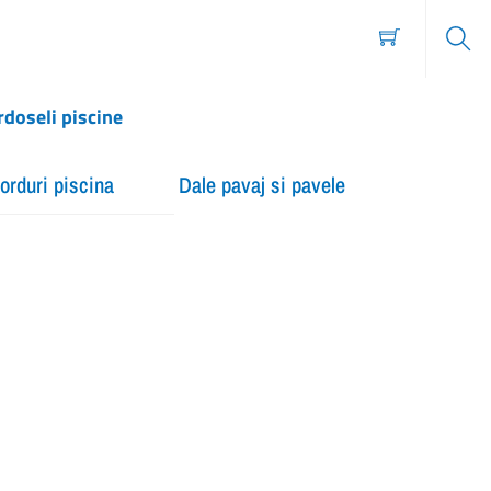
Sear
rdoseli piscine
orduri piscina
Dale pavaj si pavele