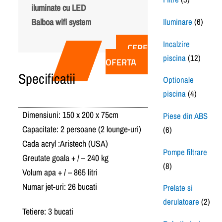
iluminate cu LED
Balboa wifi system
Iluminare
(6)
Incalzire
CERE
piscina
(12)
OFERTA
Specificatii
Optionale
piscina
(4)
Dimensiuni: 150 x 200 x 75cm
Piese din ABS
Capacitate: 2 persoane (2 lounge-uri)
(6)
Cada acryl :Aristech (USA)
Pompe filtrare
Greutate goala + / – 240 kg
(8)
Volum apa + / – 865 litri
Numar jet-uri: 26 bucati
Prelate si
derulatoare
(2)
Tetiere: 3 bucati