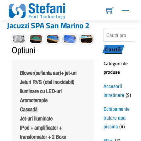
Skip
Menu
to
content
Jacuzzi SPA San Marino 2
Caută
după:
Optiuni
Caută
Categorii de
produse
Blower(suflanta aer)+ jet-uri
Jeturi RVS (otel inoxidabil)
Accesorii
Iluminare cu LED-uri
intretinere
(9)
Aromoterapie
Echipamente
Cascadă
tratare apa
Jet-uri iluminate
piscina
(4)
IPod + amplificator +
transformator + 2 Boxe
FIltre
(3)