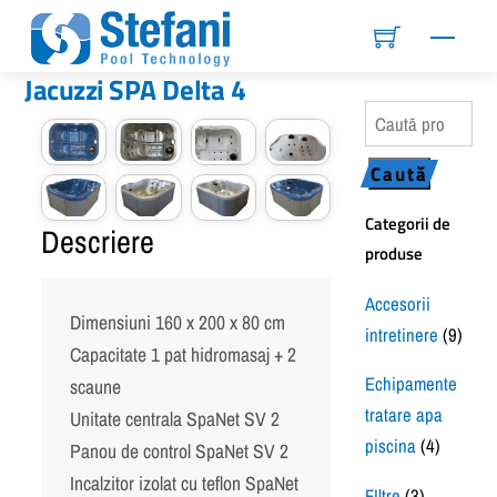
Skip
Menu
to
content
Jacuzzi SPA Delta 4
Caută
după:
Caută
Categorii de
Descriere
produse
Accesorii
Dimensiuni 160 x 200 x 80 cm
intretinere
(9)
Capacitate 1 pat hidromasaj + 2
Echipamente
scaune
tratare apa
Unitate centrala SpaNet SV 2
piscina
(4)
Panou de control SpaNet SV 2
Incalzitor izolat cu teflon SpaNet
FIltre
(3)