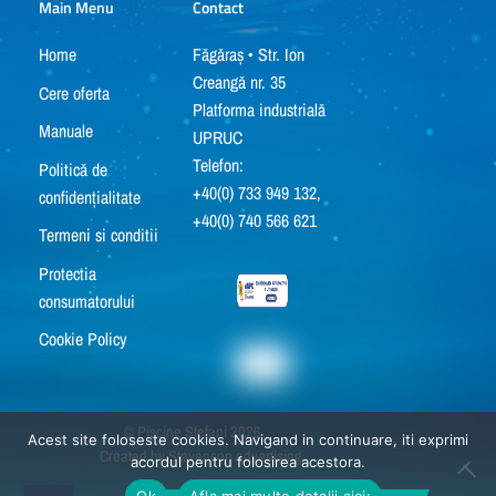
Main Menu
Contact
Home
Făgăraș • Str. Ion
Creangă nr. 35
Cere oferta
Platforma industrială
Manuale
UPRUC
Telefon:
Politică de
+40(0) 733 949 132,
confidențialitate
+40(0) 740 566 621
Termeni si conditii
Protectia
consumatorului
Cookie Policy
©
Piscine Stefani
2026
Acest site foloseste cookies. Navigand in continuare, iti exprimi
Created by
Stevenson advertising
acordul pentru folosirea acestora.
Ok
Afla mai multe detalii aici: